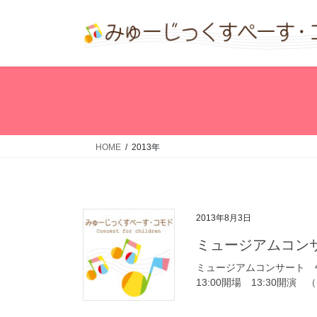
コ
ナ
ン
ビ
テ
ゲ
ン
ー
ツ
シ
へ
ョ
ス
ン
キ
に
ッ
移
HOME
2013年
プ
動
2013年8月3日
ミュージアムコン
ミュージアムコンサート 午
13:00開場 13:30開演