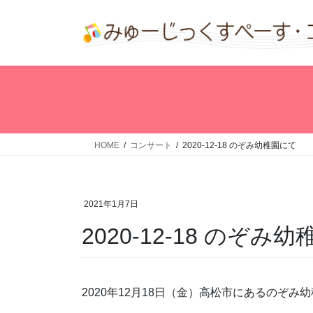
コ
ナ
ン
ビ
テ
ゲ
ン
ー
ツ
シ
へ
ョ
ス
ン
キ
に
ッ
移
HOME
コンサート
2020-12-18 のぞみ幼稚園にて
プ
動
2021年1月7日
2020-12-18 のぞみ
2020年12月18日（金）高松市にあるのぞ