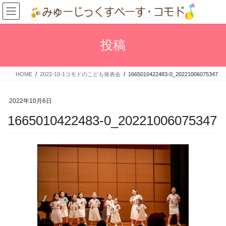
コ
ナ
ン
ビ
テ
ゲ
ン
ー
投稿
ツ
シ
へ
ョ
ス
ン
HOME
2022-10-1コモドのこども発表会
1665010422483-0_20221006075347
キ
に
ッ
移
プ
動
2022年10月6日
1665010422483-0_20221006075347